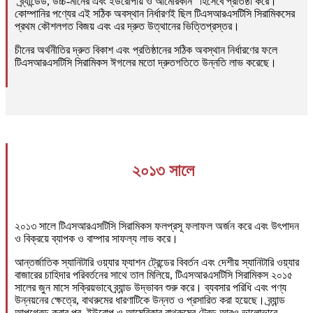
"ব্র্যান্ডেড, উচ্চ-মানের এবং ইউরোপীয় ও আমেরিকান" হিসেবে প্রতিষ্ঠা করে।
কোম্পানির পণ্যের এই সঠিক অবস্থান নির্ধারণই ছিল টিএসআরএসটিসি সিরামিকসের
প্রথম কৌশলগত বিজয় এবং এর দ্রুত উত্থানের ভিত্তিপ্রস্তর।
চীনের অর্থনীতির দ্রুত বিকাশ এবং প্রতিষ্ঠানের সঠিক অবস্থান নির্ধারণের ফলে
টিএসআরএসটিসি সিরামিকস ঈগলের মতো দ্রুতগতিতে উন্নতি লাভ করেছে।
২০১৩ সালে
২০১৩ সালে টিএসআরএসটিসি সিরামিকস ফলপ্রসূ ফলাফল অর্জন করে এবং উৎপাদন
ও বিক্রয়ে ব্যাপক ও বাম্পার সাফল্য লাভ করে।
আন্তর্জাতিক স্যানিটারি ওয়্যার ফ্যাশন ট্রেন্ডের বিবর্তন এবং দেশীয় স্যানিটারি ওয়্যার
বাজারের চাহিদার পরিবর্তনের সাথে তাল মিলিয়ে, টিএসআরএসটিসি সিরামিকস ২০১৫
সালের জুন মাসে সক্রিয়ভাবে ব্র্যান্ড উদ্ভাবন শুরু করে। ব্যবসার পরিধি এবং পণ্য
উন্নয়নের ক্ষেত্রে, বাথরুমের ধারণাটিকে উন্নত ও প্রসারিত করা হয়েছে। ব্র্যান্ড
আপগ্রেড করার পর, ইউরোপ ও আমেরিকার বাথরুমের ট্রেন্ড আরও ভালোভাবে