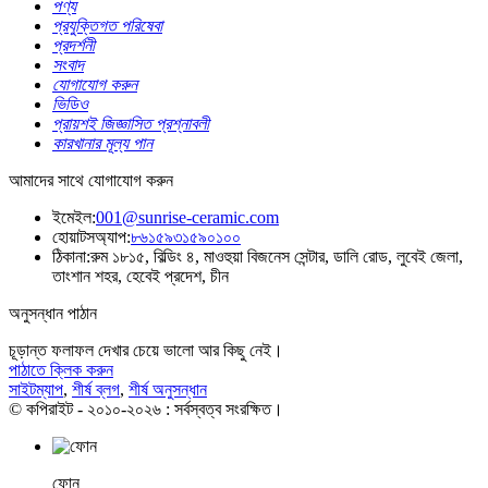
পণ্য
প্রযুক্তিগত পরিষেবা
প্রদর্শনী
সংবাদ
যোগাযোগ করুন
ভিডিও
প্রায়শই জিজ্ঞাসিত প্রশ্নাবলী
কারখানার মূল্য পান
আমাদের সাথে যোগাযোগ করুন
ইমেইল:
001@sunrise-ceramic.com
হোয়াটসঅ্যাপ:
৮৬১৫৯৩১৫৯০১০০
ঠিকানা:
রুম ১৮১৫, বিল্ডিং ৪, মাওহুয়া বিজনেস সেন্টার, ডালি রোড, লুবেই জেলা,
তাংশান শহর, হেবেই প্রদেশ, চীন
অনুসন্ধান পাঠান
চূড়ান্ত ফলাফল দেখার চেয়ে ভালো আর কিছু নেই।
পাঠাতে ক্লিক করুন
সাইটম্যাপ
,
শীর্ষ ব্লগ
,
শীর্ষ অনুসন্ধান
© কপিরাইট - ২০১০-২০২৬ : সর্বস্বত্ব সংরক্ষিত।
ফোন