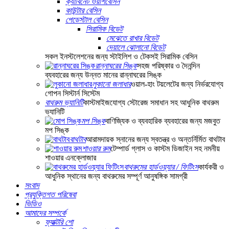
ক্যাবিনেট ওয়াশবেসিন
কাউন্টার বেসিন
পেডেস্টাল বেসিন
সিরামিক বিডেট
মেঝেতে রাখার বিডেট
দেয়ালে ঝোলানো বিডেট
সকল ইনস্টলেশনের জন্য স্টাইলিশ ও টেকসই সিরামিক বেসিন
রান্নাঘরের সিঙ্ক
সহজ পরিষ্কার ও দৈনন্দিন
ব্যবহারের জন্য উন্নত মানের রান্নাঘরের সিঙ্ক
লুকানো জলাধার
ওয়াল-হাং টয়লেটের জন্য নির্ভরযোগ্য
গোপন সিস্টার্ন সিস্টেম
বাথরুম ভ্যানিটি
কাস্টমাইজযোগ্য স্টোরেজ সমাধান সহ আধুনিক বাথরুম
ভ্যানিটি
মপ সিঙ্ক
বাণিজ্যিক ও ব্যবহারিক ব্যবহারের জন্য মজবুত
মপ সিঙ্ক
বাথটাব
আরামদায়ক স্নানের জন্য স্বতন্ত্র ও অন্তর্নির্মিত বাথটাব
শাওয়ার রুম
টেম্পার্ড গ্লাস ও কাস্টম ডিজাইন সহ নমনীয়
শাওয়ার এনক্লোজার
বাথরুমের হার্ডওয়্যার / ফিটিংস
কার্যকরী ও
আধুনিক স্থানের জন্য বাথরুমের সম্পূর্ণ আনুষঙ্গিক সামগ্রী
সংবাদ
প্রযুক্তিগত পরিষেবা
ভিডিও
আমাদের সম্পর্কে
ফ্যাক্টরি শো