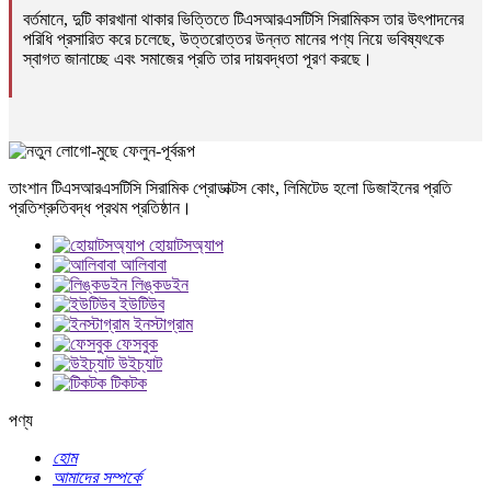
বর্তমানে, দুটি কারখানা থাকার ভিত্তিতে টিএসআরএসটিসি সিরামিকস তার উৎপাদনের
পরিধি প্রসারিত করে চলেছে, উত্তরোত্তর উন্নত মানের পণ্য নিয়ে ভবিষ্যৎকে
স্বাগত জানাচ্ছে এবং সমাজের প্রতি তার দায়বদ্ধতা পূরণ করছে।
তাংশান টিএসআরএসটিসি সিরামিক প্রোডাক্টস কোং, লিমিটেড হলো ডিজাইনের প্রতি
প্রতিশ্রুতিবদ্ধ প্রথম প্রতিষ্ঠান।
হোয়াটসঅ্যাপ
আলিবাবা
লিঙ্কডইন
ইউটিউব
ইনস্টাগ্রাম
ফেসবুক
উইচ্যাট
টিকটক
পণ্য
হোম
আমাদের সম্পর্কে