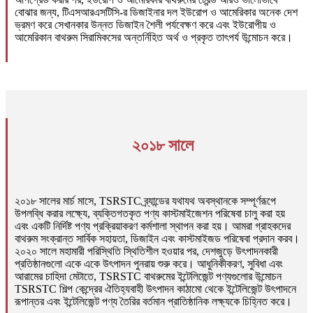
বোঝার জন্য, টিএসআরএসটিসি-র ডিজাইনার দল ইউরোপ ও আমেরিকার অনেক দেশ
ভ্রমণ করে সেখানকার উন্নত ডিজাইন শৈলী পর্যবেক্ষণ করে এবং ইউরোপীয় ও
আমেরিকান বাথরুম সিরামিকসের অন্তর্নিহিত অর্থ ও প্রকৃত তাৎপর্য উন্মোচন করে।
২০১৮ সালে
২০১৮ সালের মার্চ মাসে, TSRSTC ব্র্যান্ডের যথাযথ অবস্থানকে সম্পূর্ণরূপে
উপলব্ধি করার লক্ষ্যে, ব্যক্তিগতকৃত পণ্য কাস্টমাইজেশন পরিষেবা চালু করা হয়
এবং একটি নির্দিষ্ট পণ্য প্রক্রিয়াকরণ কর্মশালা স্থাপন করা হয়। আমরা গ্রাহকদের
বাথরুম সংক্রান্ত সার্বিক সহায়তা, ডিজাইন এবং কাস্টমাইজড পরিষেবা প্রদান করব।
২০২০ সালে মহামারী পরিস্থিতি স্থিতিশীল হওয়ার পর, দেশজুড়ে উৎপাদনকারী
প্রতিষ্ঠানগুলো একে একে উৎপাদন পুনরায় শুরু করে। আধুনিকীকরণ, সুবিধা এবং
আরামের চাহিদা মেটাতে, TSRSTC বাথরুমের ইন্টেলিজেন্ট পণ্যগুলোর উন্মোচন
TSRSTC শিল্প কেন্দ্রের ঐতিহ্যবাহী উৎপাদন কাঠামো থেকে ইন্টেলিজেন্ট উৎপাদনে
রূপান্তর এবং ইন্টেলিজেন্ট পণ্য তৈরির বর্তমান প্রাতিষ্ঠানিক লক্ষ্যকে চিহ্নিত করে।