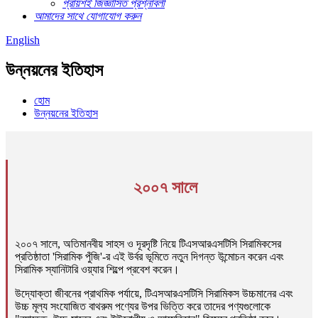
প্রায়শই জিজ্ঞাসিত প্রশ্নাবলী
আমাদের সাথে যোগাযোগ করুন
English
উন্নয়নের ইতিহাস
হোম
উন্নয়নের ইতিহাস
২০০৭ সালে
২০০৭ সালে, অতিমানবীয় সাহস ও দূরদৃষ্টি নিয়ে টিএসআরএসটিসি সিরামিকসের
প্রতিষ্ঠাতা 'সিরামিক পুঁজি'-র এই উর্বর ভূমিতে নতুন দিগন্ত উন্মোচন করেন এবং
সিরামিক স্যানিটারি ওয়্যার শিল্পে প্রবেশ করেন।
উদ্যোক্তা জীবনের প্রাথমিক পর্যায়ে, টিএসআরএসটিসি সিরামিকস উচ্চমানের এবং
উচ্চ মূল্য সংযোজিত বাথরুম পণ্যের উপর ভিত্তি করে তাদের পণ্যগুলোকে