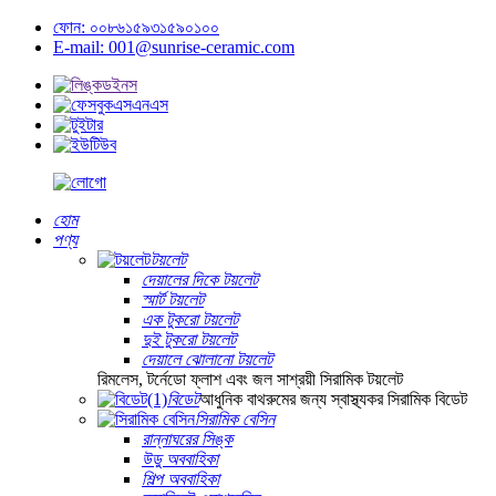
ফোন: ০০৮৬১৫৯৩১৫৯০১০০
E-mail: 001@sunrise-ceramic.com
হোম
পণ্য
টয়লেট
দেয়ালের দিকে টয়লেট
স্মার্ট টয়লেট
এক টুকরো টয়লেট
দুই টুকরো টয়লেট
দেয়ালে ঝোলানো টয়লেট
রিমলেস, টর্নেডো ফ্লাশ এবং জল সাশ্রয়ী সিরামিক টয়লেট
বিডেট
আধুনিক বাথরুমের জন্য স্বাস্থ্যকর সিরামিক বিডেট
সিরামিক বেসিন
রান্নাঘরের সিঙ্ক
উডু অববাহিকা
শিল্প অববাহিকা