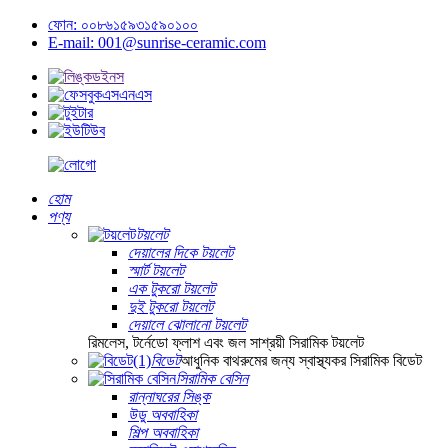
ফোন: ০০৮৬১৫৯৩১৫৯০১০০
E-mail: 001@sunrise-ceramic.com
হোম
পণ্য
টয়লেট
দেয়ালের দিকে টয়লেট
স্মার্ট টয়লেট
এক টুকরো টয়লেট
দুই টুকরো টয়লেট
দেয়ালে ঝোলানো টয়লেট
রিমলেস, টর্নেডো ফ্লাশ এবং জল সাশ্রয়ী সিরামিক টয়লেট
বিডেট
আধুনিক বাথরুমের জন্য স্বাস্থ্যকর সিরামিক বিডেট
সিরামিক বেসিন
রান্নাঘরের সিঙ্ক
উডু অববাহিকা
শিল্প অববাহিকা