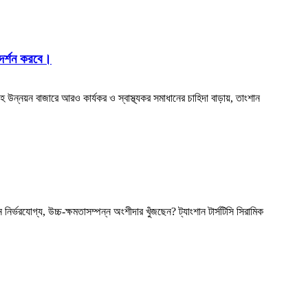
্রদর্শন করবে।
 গৃহ উন্নয়ন বাজারে আরও কার্যকর ও স্বাস্থ্যকর সমাধানের চাহিদা বাড়ায়, তাংশান
্ভরযোগ্য, উচ্চ-ক্ষমতাসম্পন্ন অংশীদার খুঁজছেন? ট্যাংশান টার্সটিসি সিরামিক