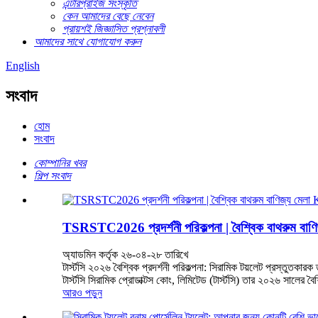
এন্টারপ্রাইজ সংস্কৃতি
কেন আমাদের বেছে নেবেন
প্রায়শই জিজ্ঞাসিত প্রশ্নাবলী
আমাদের সাথে যোগাযোগ করুন
English
সংবাদ
হোম
সংবাদ
কোম্পানির খবর
শিল্প সংবাদ
TSRSTC2026 প্রদর্শনী পরিকল্পনা | বৈশ্বিক বাথরু
অ্যাডমিন কর্তৃক ২৬-০৪-২৮ তারিখে
টার্স্টসি ২০২৬ বৈশ্বিক প্রদর্শনী পরিকল্পনা: সিরামিক টয়লেট প্রস্তুতকার
টার্স্টসি সিরামিক প্রোডাক্টস কোং, লিমিটেড (টার্স্টসি) তার ২০২৬ সালের বৈ
আরও পড়ুন