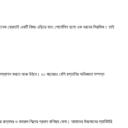
িন্তু অনেক ক্রেতাই একটি বিষয় এড়িয়ে যান: পোর্সেলিন হলো এক ধরনের সিরামিক। তাই
 উপস্থাপন করতে মঞ্চে উঠবে। ২০ বছরেরও বেশি রপ্তানির অভিজ্ঞতা সম্পন্ন
রান্নাঘর ও বাথরুম শিল্পের প্রধান বাণিজ্য মেলা। আমাদের উচ্চমানের স্যানিটারি