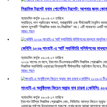
সিরামিক টয়লেট বনাম পোর্সেলিন টয়লেট: আপনার জন্য কোন
অ্যাডমিন কর্তৃক ২৬-০৪-২৭ তারিখে
স্থায়িত্ব, দাগ প্রতিরোধ ক্ষমতা, স্বাস্থ্যবিধি এবং দীর্ঘমেয়াদী দৈনন্
আসল তুলনাটি “সিরামিক বনাম নন-সিরামিক” নয়। এটি সাধারণত একটি সাধা
আরও পড়ুন
কেবিসি ২০২৬ সাংহাই-এ স্মার্ট স্যানিটারি সলিউশনের মাধ্
অ্যাডমিন কর্তৃক ২৬-০৪-১৭ তারিখে
২০২৬ সালের মে মাসে, ট্যাংশান টিএসআরএসটিসি সিরামিক প্রোডাক্টস কোং,
সিরামিক স্যানিটারি ওয়্যারের বিশ্বব্যাপী শীর্ষস্থানীয় প্রতিষ্ঠান হিসে
আরও পড়ুন
সাংহাই-এ অনুষ্ঠিতব্য কিচেন অ্যান্ড বাথ চায়না (কেবি
অ্যাডমিন কর্তৃক ২৬-০৪-১৭ তারিখে
ট্যাংশান টার্টস্ক সিরামিক প্রোডাক্টস কোং, লিমিটেড আসন্ন কিচেন অ্যান
ওয়্যারের সর্বশেষ উদ্ভাবনগুলো স্বচক্ষে দেখার জন্য আমরা আপনাকে সাংহ