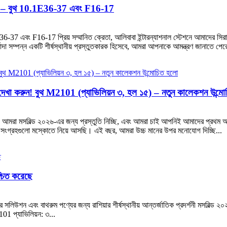
য়্যার – বুথ 10.1E36-37 এবং F16-17
0.1E36-37 এবং F16-17 প্রিয় সম্মানিত ক্রেতা, আলিবাবা ইন্টারন্যাশনাল স্টেশনে আমাদের সি
দা সম্পন্ন একটি শীর্ষস্থানীয় প্রস্তুতকারক হিসেবে, আমরা আপনাকে আমন্ত্রণ জানাতে পেরে
ুন! বুথ M2101 (প্যাভিলিয়ন ৩, হল ১৫) – নতুন কালেকশন উন্মো
চ্ছা! আমরা মসবিল্ড ২০২৬-এর জন্য প্রস্তুতি নিচ্ছি, এবং আমরা চাই আপনিই আমাদের প্রথম 
ার সংগ্রহগুলো মস্কোতে নিয়ে আসছি। এই বছর, আমরা উচ্চ মানের উপর মনোযোগ দিচ্ছি...
চিত করেছে
টেরিয়র সলিউশন এবং বাথরুম পণ্যের জন্য রাশিয়ার শীর্ষস্থানীয় আন্তর্জাতিক প্রদর্শনী মসব
01 প্যাভিলিয়ন: ৩...