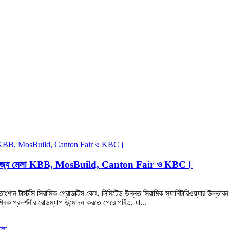
ম বাণিজ্য মেলা KBB, MosBuild, Canton Fair ও KBC।
ক তাংশান টার্স্টসি সিরামিক প্রোডাক্টস কোং, লিমিটেড উন্নত সিরামিক স্যানিটারিওয়্যার উদ্ভ
শ্বিক প্রদর্শনীর রোডম্যাপ উন্মোচন করতে পেরে গর্বিত, যা...