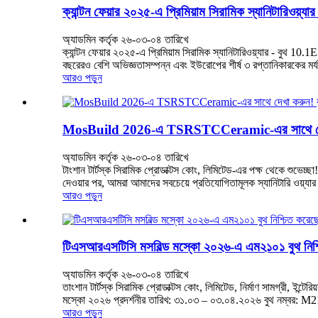
ক্যান্টন ফেয়ার ২০২৫-এ প্রিমিয়াম সিরামিক স্যানিটারিও
অ্যাডমিন কর্তৃক ২৬-০৩-০৪ তারিখে
ক্যান্টন ফেয়ার ২০২৫-এ প্রিমিয়াম সিরামিক স্যানিটারিওয়্যার - বুথ 1
বছরেরও বেশি অভিজ্ঞতাসম্পন্ন এবং ইউরোপের শীর্ষ ৩ রপ্তানিকারকের মর্যা
আরও পড়ুন
MosBuild 2026-এ TSRSTCCeramic-এর সাথে দেখা কর
অ্যাডমিন কর্তৃক ২৬-০৩-০৪ তারিখে
টাংশান টার্টস্ক সিরামিক প্রোডাক্টস কোং, লিমিটেড-এর পক্ষ থেকে শুভে
দেওয়ার পর, আমরা আমাদের সবচেয়ে প্রতিযোগিতামূলক স্যানিটারি ওয়্য
আরও পড়ুন
টিএসআরএসটিসি মসবিল্ড মস্কো ২০২৬-এ এম২১০১ বুথ নিশ্
অ্যাডমিন কর্তৃক ২৬-০৩-০৪ তারিখে
তাংশান টার্টস্ক সিরামিক প্রোডাক্টস কোং, লিমিটেড, নির্মাণ সামগ্রী, ইন্
মস্কো ২০২৬ প্রদর্শনীর তারিখ: ৩১.০৩ – ০৩.০৪.২০২৬ বুথ নম্বর: M21
আরও পড়ুন