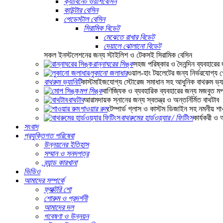
ক্যাবিনেট ওয়াশবেসিন
কাউন্টার বেসিন
পেডেস্টাল বেসিন
সিরামিক বিডেট
মেঝেতে রাখার বিডেট
দেয়ালে ঝোলানো বিডেট
সকল ইনস্টলেশনের জন্য স্টাইলিশ ও টেকসই সিরামিক বেসিন
রান্নাঘরের সিঙ্ক
সহজ পরিষ্কার ও দৈনন্দিন ব্যবহারের
লুকানো জলাধার
ওয়াল-হাং টয়লেটের জন্য নির্ভরযোগ্য গো
বাথরুম ভ্যানিটি
কাস্টমাইজযোগ্য স্টোরেজ সমাধান সহ আধুনিক বাথরুম ভ্যা
মপ সিঙ্ক
বাণিজ্যিক ও ব্যবহারিক ব্যবহারের জন্য মজবুত ম
বাথটাব
আরামদায়ক স্নানের জন্য স্বতন্ত্র ও অন্তর্নির্মিত বাথটাব
শাওয়ার রুম
টেম্পার্ড গ্লাস ও কাস্টম ডিজাইন সহ নমনীয় শ
বাথরুমের হার্ডওয়্যার / ফিটিংস
কার্যকরী ও 
সংবাদ
প্রযুক্তিগত পরিষেবা
উন্নয়নের ইতিহাস
সম্মান ও সনদপত্র
ব্র্যান্ড কারখানা
ভিডিও
আমাদের সম্পর্কে
ফ্যাক্টরি শো
শোরুম ও প্রদর্শনী
আমাদের দল
গবেষণা ও উন্নয়ন