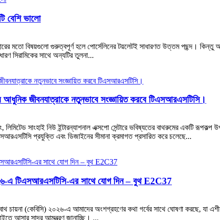
টি বেশি ভালো
দিন ব্যবহারের মতো বিষয়গুলো গুরুত্বপূর্ণ হলে পোর্সেলিনের টয়লেটই সাধারণত উত্তম পছন্দ। ক
রণ সিরামিকের সাথে অন্যটির তুলনা...
যমে আধুনিক জীবনযাত্রাকে নতুনভাবে সংজ্ঞায়িত করবে টিএসআরএসটিসি।
 লিমিটেড সাংহাই নিউ ইন্টারন্যাশনাল এক্সপো সেন্টারে ভবিষ্যতের বাথরুমের একটি রূপকল্প
বে, টিএসআরএসটিসি প্রযুক্তি এবং ডিজাইনের সীমানা ক্রমাগত প্রসারিত করে চলেছে...
সি) ২০২৬-এ টিএসআরএসটিসি-এর সাথে যোগ দিন – বুথ E2C37
্ড বাথ চায়না (কেবিসি) ২০২৬-এ আমাদের অংশগ্রহণের কথা গর্বের সাথে ঘোষণা করছে, যা এশীয় 
াইতে আসার সাদর আমন্ত্রণ জানাচ্ছি। ...