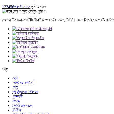
1
2
3
4
5
6
পরবর্তী >
>>
পৃষ্ঠা ১ / ২৭
তাংশান টিএসআরএসটিসি সিরামিক প্রোডাক্টস কোং, লিমিটেড হলো ডিজাইনের প্রতি প্রতিশ্র
হোয়াটসঅ্যাপ
আলিবাবা
লিঙ্কডইন
ইউটিউব
ইনস্টাগ্রাম
ফেসবুক
উইচ্যাট
টিকটক
পণ্য
হোম
আমাদের সম্পর্কে
পণ্য
প্রযুক্তিগত পরিষেবা
প্রদর্শনী
সংবাদ
যোগাযোগ করুন
ভিডিও