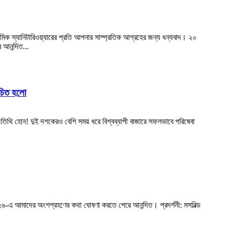
রামিক স্যানিটারিওয়্যারের প্রতি আপনার সাম্প্রতিক আগ্রহের জন্য ধন্যবাদ। ২০
 আনন্দিত...
চিত হলো
অতিথি হোন! দুই দশকেরও বেশি সময় ধরে বিশ্বব্যাপী বাজারে সফলভাবে পরিষেবা
িল্ড ২০২৬-এ আমাদের অংশগ্রহণের কথা ঘোষণা করতে পেরে আনন্দিত। প্রদর্শনী: মসবিল্ড