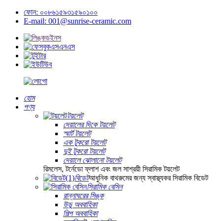
ফোন: ০০৮৬১৫৯৩১৫৯০১০০
E-mail: 001@sunrise-ceramic.com
হোম
পণ্য
টয়লেট
দেয়ালের দিকে টয়লেট
স্মার্ট টয়লেট
এক টুকরো টয়লেট
দুই টুকরো টয়লেট
দেয়ালে ঝোলানো টয়লেট
রিমলেস, টর্নেডো ফ্লাশ এবং জল সাশ্রয়ী সিরামিক টয়লেট
বিডেট
আধুনিক বাথরুমের জন্য স্বাস্থ্যকর সিরামিক বিডেট
সিরামিক বেসিন
রান্নাঘরের সিঙ্ক
উডু অববাহিকা
শিল্প অববাহিকা