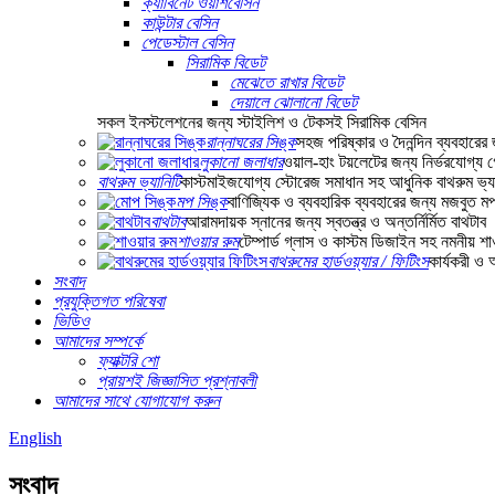
ক্যাবিনেট ওয়াশবেসিন
কাউন্টার বেসিন
পেডেস্টাল বেসিন
সিরামিক বিডেট
মেঝেতে রাখার বিডেট
দেয়ালে ঝোলানো বিডেট
সকল ইনস্টলেশনের জন্য স্টাইলিশ ও টেকসই সিরামিক বেসিন
রান্নাঘরের সিঙ্ক
সহজ পরিষ্কার ও দৈনন্দিন ব্যবহারের
লুকানো জলাধার
ওয়াল-হাং টয়লেটের জন্য নির্ভরযোগ্য গো
বাথরুম ভ্যানিটি
কাস্টমাইজযোগ্য স্টোরেজ সমাধান সহ আধুনিক বাথরুম ভ্যা
মপ সিঙ্ক
বাণিজ্যিক ও ব্যবহারিক ব্যবহারের জন্য মজবুত ম
বাথটাব
আরামদায়ক স্নানের জন্য স্বতন্ত্র ও অন্তর্নির্মিত বাথটাব
শাওয়ার রুম
টেম্পার্ড গ্লাস ও কাস্টম ডিজাইন সহ নমনীয় শ
বাথরুমের হার্ডওয়্যার / ফিটিংস
কার্যকরী ও 
সংবাদ
প্রযুক্তিগত পরিষেবা
ভিডিও
আমাদের সম্পর্কে
ফ্যাক্টরি শো
প্রায়শই জিজ্ঞাসিত প্রশ্নাবলী
আমাদের সাথে যোগাযোগ করুন
English
সংবাদ