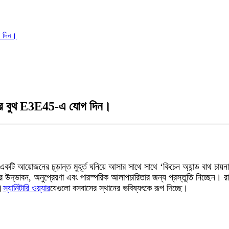
গ দিন।
াদের বুথ E3E45-এ যোগ দিন।
্ষিত একটি আয়োজনের চূড়ান্ত মুহূর্ত ঘনিয়ে আসার সাথে সাথে ‘কিচেন অ্যান্ড ব
উদ্ভাবন, অনুপ্রেরণা এবং পারস্পরিক আলাপচারিতার জন্য প্রস্তুতি নিচ্ছেন। রান্ন
।
স্যানিটারি ওয়্যার
যেগুলো বসবাসের স্থানের ভবিষ্যৎকে রূপ দিচ্ছে।