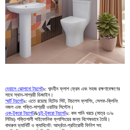
দেয়ালে ঝোলানো টয়লেট
s: শব্দহীন ফ্লাশ ফ্রেম এবং সহজ রক্ষণাবেক্ষণের
সাথে স্থান-সাশ্রয়ী ডিজাইন।
স্মার্ট টয়লেট
s: এতে রয়েছে হিটেড সিট, টাচলেস ফ্লাশিং, সেলফ-ক্লিনিং
নজল এবং শক্তি-সাশ্রয়ী ওয়াটার সিস্টেম।
এক-টুকরো টয়লেট
&
দুই-টুকরো টয়লেট
s: কম পানি খরচে (মাত্র ৩/৬
লিটার) শক্তিশালী সাইফোনিক ফ্লাশিংয়ের জন্য বিশেষভাবে তৈরি।
বাথরুম ভ্যানিটি ও ক্যাবিনেট: আর্দ্রতা-প্রতিরোধী ফিনিশ সহ