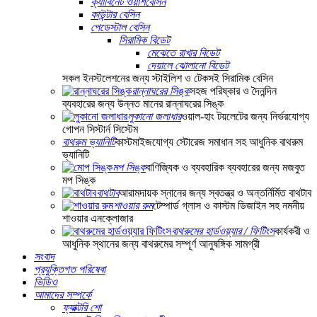
ক্যাবিনেট ওয়াশবেসিন
কাউন্টার বেসিন
পেডেস্টাল বেসিন
সিরামিক বিডেট
মেঝেতে রাখার বিডেট
দেয়ালে ঝোলানো বিডেট
সকল ইনস্টলেশনের জন্য স্টাইলিশ ও টেকসই সিরামিক বেসিন
রান্নাঘরের সিঙ্ক
সহজ পরিষ্কার ও দৈনন্দিন
ব্যবহারের জন্য উন্নত মানের রান্নাঘরের সিঙ্ক
লুকানো জলাধার
ওয়াল-হাং টয়লেটের জন্য নির্ভরযোগ্য
গোপন সিস্টার্ন সিস্টেম
বাথরুম ভ্যানিটি
কাস্টমাইজযোগ্য স্টোরেজ সমাধান সহ আধুনিক বাথরুম
ভ্যানিটি
মপ সিঙ্ক
বাণিজ্যিক ও ব্যবহারিক ব্যবহারের জন্য মজবুত
মপ সিঙ্ক
বাথটাব
আরামদায়ক স্নানের জন্য স্বতন্ত্র ও অন্তর্নির্মিত বাথটাব
শাওয়ার রুম
টেম্পার্ড গ্লাস ও কাস্টম ডিজাইন সহ নমনীয়
শাওয়ার এনক্লোজার
বাথরুমের হার্ডওয়্যার / ফিটিংস
কার্যকরী ও
আধুনিক স্থানের জন্য বাথরুমের সম্পূর্ণ আনুষঙ্গিক সামগ্রী
সংবাদ
প্রযুক্তিগত পরিষেবা
ভিডিও
আমাদের সম্পর্কে
ফ্যাক্টরি শো