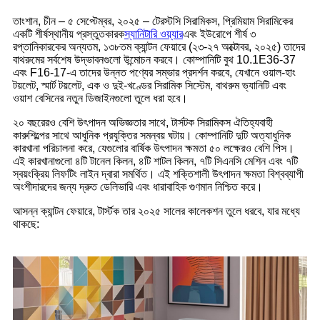
তাংশান, চীন – ৫ সেপ্টেম্বর, ২০২৫ – টেরস্টসি সিরামিকস, প্রিমিয়াম সিরামিকের
একটি শীর্ষস্থানীয় প্রস্তুতকারক
স্যানিটারি ওয়্যার
এবং ইউরোপে শীর্ষ ৩
রপ্তানিকারকের অন্যতম, ১৩৮তম ক্যান্টন ফেয়ারে (২৩-২৭ অক্টোবর, ২০২৫) তাদের
বাথরুমের সর্বশেষ উদ্ভাবনগুলো উন্মোচন করবে। কোম্পানিটি বুথ 10.1E36-37
এবং F16-17-এ তাদের উন্নত পণ্যের সম্ভার প্রদর্শন করবে, যেখানে ওয়াল-হাং
টয়লেট, স্মার্ট টয়লেট, এক ও দুই-খণ্ডের সিরামিক সিস্টেম, বাথরুম ভ্যানিটি এবং
ওয়াশ বেসিনের নতুন ডিজাইনগুলো তুলে ধরা হবে।
২০ বছরেরও বেশি উৎপাদন অভিজ্ঞতার সাথে, টার্সটক সিরামিকস ঐতিহ্যবাহী
কারুশিল্পের সাথে আধুনিক প্রযুক্তির সমন্বয় ঘটায়। কোম্পানিটি দুটি অত্যাধুনিক
কারখানা পরিচালনা করে, যেগুলোর বার্ষিক উৎপাদন ক্ষমতা ৫০ লক্ষেরও বেশি পিস।
এই কারখানাগুলো ৪টি টানেল কিলন, ৪টি শাটল কিলন, ৭টি সিএনসি মেশিন এবং ৭টি
স্বয়ংক্রিয় লিফটিং লাইন দ্বারা সমর্থিত। এই শক্তিশালী উৎপাদন ক্ষমতা বিশ্বব্যাপী
অংশীদারদের জন্য দ্রুত ডেলিভারি এবং ধারাবাহিক গুণমান নিশ্চিত করে।
আসন্ন ক্যান্টন ফেয়ারে, টার্স্টক তার ২০২৫ সালের কালেকশন তুলে ধরবে, যার মধ্যে
থাকছে: