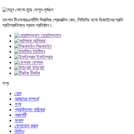
তাংশান টিএসআরএসটিসি সিরামিক প্রোডাক্টস কোং, লিমিটেড হলো ডিজাইনের প্রতি
প্রতিশ্রুতিবদ্ধ প্রথম প্রতিষ্ঠান।
হোয়াটসঅ্যাপ
আলিবাবা
লিঙ্কডইন
ইউটিউব
ইনস্টাগ্রাম
ফেসবুক
উইচ্যাট
টিকটক
পণ্য
হোম
আমাদের সম্পর্কে
পণ্য
প্রযুক্তিগত পরিষেবা
প্রদর্শনী
সংবাদ
যোগাযোগ করুন
ভিডিও