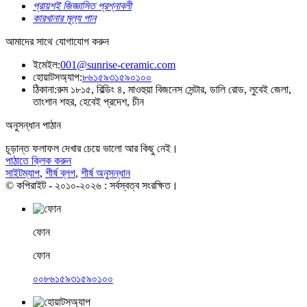
প্রায়শই জিজ্ঞাসিত প্রশ্নাবলী
কারখানার মূল্য পান
আমাদের সাথে যোগাযোগ করুন
ইমেইল:
001@sunrise-ceramic.com
হোয়াটসঅ্যাপ:
৮৬১৫৯৩১৫৯০১০০
ঠিকানা:
রুম ১৮১৫, বিল্ডিং ৪, মাওহুয়া বিজনেস সেন্টার, ডালি রোড, লুবেই জেলা,
তাংশান শহর, হেবেই প্রদেশ, চীন
অনুসন্ধান পাঠান
চূড়ান্ত ফলাফল দেখার চেয়ে ভালো আর কিছু নেই।
পাঠাতে ক্লিক করুন
সাইটম্যাপ
,
শীর্ষ ব্লগ
,
শীর্ষ অনুসন্ধান
© কপিরাইট - ২০১০-২০২৬ : সর্বস্বত্ব সংরক্ষিত।
ফোন
ফোন
০০৮৬১৫৯৩১৫৯০১০০