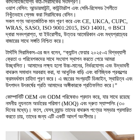
কাস্টমাইজযোগ্য কাঠ-সিরামিকের সংমিশ্রণ।
ওয়াশ বেসিন: আন্ডারমাউন্ট, কাউন্টারটপ এবং সেমি-রিসেসড শৈলীতে
নিখুঁতভাবে গ্লেজ করা সিরামিকের বেসিন।
সকল পণ্য আন্তর্জাতিক মান পূরণ করে এবং CE, UKCA, CUPC,
WRAS, SASO, ISO 9001:2015, ISO 14001, ও BSCI
দ্বারা সনদপ্রাপ্ত, যা ইউরোপীয়, উত্তর আমেরিকান এবং মধ্যপ্রাচ্যের
বাজারের সাথে সঙ্গতি নিশ্চিত করে।
টার্স্টসি সিরামিকস-এর জন বলেন, “ক্যান্টন ফেয়ার ২০২৫-এ বিশ্বব্যাপী
ক্রেতা ও পরিবেশকদের সাথে সংযোগ স্থাপন করতে পেরে আমরা
উচ্ছ্বসিত। আমাদের লক্ষ্য হলো উচ্চ-মানের, নির্ভরযোগ্য এবং উদ্ভাবনী
বাথরুম সমাধান সরবরাহ করা, যা আধুনিক বাড়ি এবং বাণিজ্যিক প্রকল্পের
ক্রমবর্ধমান চাহিদা পূরণ করে। এ বছরের সংগ্রহটি ডিজাইন, স্থায়িত্ব এবং
উৎপাদন উৎকর্ষের প্রতি আমাদের অঙ্গীকারকে প্রতিফলিত করে।”
কোম্পানিটি OEM এবং ODM পরিষেবাও প্রদান করে, যার সাথে রয়েছে
নমনীয় ন্যূনতম অর্ডারের পরিমাণ (MOQ) এবং দ্রুত স্যাম্পলিং (৩০
দিনের মধ্যে)। ফলে, যেসব ব্র্যান্ড তাদের বাথরুম পণ্যের সম্ভার প্রসারিত
করতে চায়, তাদের জন্য এটি একটি আদর্শ অংশীদার।