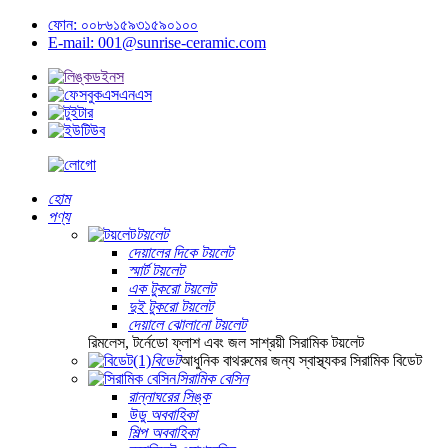
ফোন: ০০৮৬১৫৯৩১৫৯০১০০
E-mail: 001@sunrise-ceramic.com
হোম
পণ্য
টয়লেট
দেয়ালের দিকে টয়লেট
স্মার্ট টয়লেট
এক টুকরো টয়লেট
দুই টুকরো টয়লেট
দেয়ালে ঝোলানো টয়লেট
রিমলেস, টর্নেডো ফ্লাশ এবং জল সাশ্রয়ী সিরামিক টয়লেট
বিডেট
আধুনিক বাথরুমের জন্য স্বাস্থ্যকর সিরামিক বিডেট
সিরামিক বেসিন
রান্নাঘরের সিঙ্ক
উডু অববাহিকা
শিল্প অববাহিকা