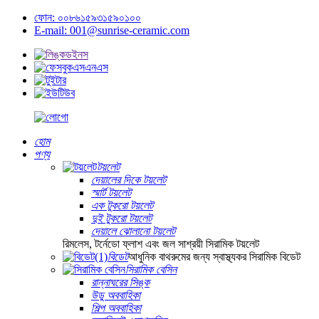
ফোন: ০০৮৬১৫৯৩১৫৯০১০০
E-mail: 001@sunrise-ceramic.com
হোম
পণ্য
টয়লেট
দেয়ালের দিকে টয়লেট
স্মার্ট টয়লেট
এক টুকরো টয়লেট
দুই টুকরো টয়লেট
দেয়ালে ঝোলানো টয়লেট
রিমলেস, টর্নেডো ফ্লাশ এবং জল সাশ্রয়ী সিরামিক টয়লেট
বিডেট
আধুনিক বাথরুমের জন্য স্বাস্থ্যকর সিরামিক বিডেট
সিরামিক বেসিন
রান্নাঘরের সিঙ্ক
উডু অববাহিকা
শিল্প অববাহিকা