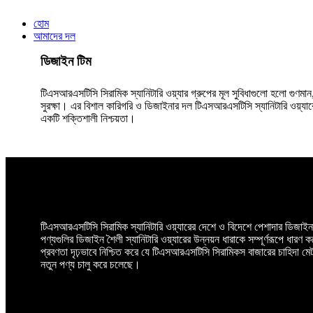
হোম
আমাদের দল
ডিজাইন টিম
টিএসআরএসটিসি সিরামিক স্যানিটারি ওয়্যার গ্রুপের মূল সুবিধাগুলো হলো গুণম
সুরক্ষা। এর বিশাল কারিগরি ও ডিজাইনার দল টিএসআরএসটিসি স্যানিটারি ওয়্যার
একটি শক্তিশালী নিশ্চয়তা।
টিএসআরএসটিসি সিরামিক স্যানিটারি ওয়্যারের দেশে ও বিদেশে পেশাদার ডিজাই
পণ্যগুলির ডিজাইন শৈলী স্যানিটারি ওয়্যারের উন্নয়ন ধারাকে সম্পূর্ণরূপে ধারণ
প্রবণতা দৃঢ়ভাবে নিশ্চিত করে যে টিএসআরএসটিসি সিরামিকস বাজারের চাহিদা ম
নতুন পণ্য চালু করে চলেছে।