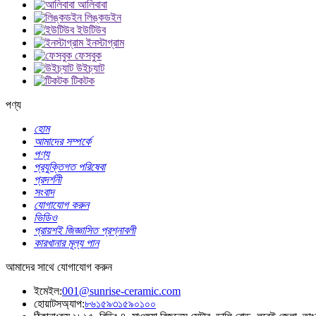
আলিবাবা
লিঙ্কডইন
ইউটিউব
ইনস্টাগ্রাম
ফেসবুক
উইচ্যাট
টিকটক
পণ্য
হোম
আমাদের সম্পর্কে
পণ্য
প্রযুক্তিগত পরিষেবা
প্রদর্শনী
সংবাদ
যোগাযোগ করুন
ভিডিও
প্রায়শই জিজ্ঞাসিত প্রশ্নাবলী
কারখানার মূল্য পান
আমাদের সাথে যোগাযোগ করুন
ইমেইল:
001@sunrise-ceramic.com
হোয়াটসঅ্যাপ:
৮৬১৫৯৩১৫৯০১০০