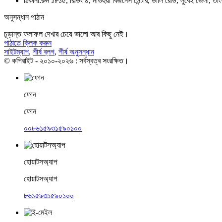
ঠিকানা:
রুম ১৮১৫, বিল্ডিং ৪, মাওহুয়া বিজনেস সেন্টার, ডালি রোড, লুবেই জেলা, ত
অনুসন্ধান পাঠান
চূড়ান্ত ফলাফল দেখার চেয়ে ভালো আর কিছু নেই।
পাঠাতে ক্লিক করুন
সাইটম্যাপ
,
শীর্ষ ব্লগ
,
শীর্ষ অনুসন্ধান
© কপিরাইট - ২০১০-২০২৬ : সর্বস্বত্ব সংরক্ষিত।
ফোন
ফোন
০০৮৬১৫৯৩১৫৯০১০০
হোয়াটসঅ্যাপ
হোয়াটসঅ্যাপ
৮৬১৫৯৩১৫৯০১০০