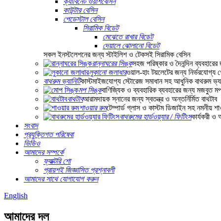
ক্যাবিনেট ওয়াশবেসিন
কাউন্টার বেসিন
পেডেস্টাল বেসিন
সিরামিক বিডেট
মেঝেতে রাখার বিডেট
দেয়ালে ঝোলানো বিডেট
সকল ইনস্টলেশনের জন্য স্টাইলিশ ও টেকসই সিরামিক বেসিন
রান্নাঘরের সিঙ্ক
সহজ পরিষ্কার ও দৈনন্দিন ব্যবহারের
লুকানো জলাধার
ওয়াল-হাং টয়লেটের জন্য নির্ভরযোগ্য গো
বাথরুম ভ্যানিটি
কাস্টমাইজযোগ্য স্টোরেজ সমাধান সহ আধুনিক বাথরুম ভ্যা
মপ সিঙ্ক
বাণিজ্যিক ও ব্যবহারিক ব্যবহারের জন্য মজবুত ম
বাথটাব
আরামদায়ক স্নানের জন্য স্বতন্ত্র ও অন্তর্নির্মিত বাথটাব
শাওয়ার রুম
টেম্পার্ড গ্লাস ও কাস্টম ডিজাইন সহ নমনীয় শ
বাথরুমের হার্ডওয়্যার / ফিটিংস
কার্যকরী ও 
সংবাদ
প্রযুক্তিগত পরিষেবা
ভিডিও
আমাদের সম্পর্কে
ফ্যাক্টরি শো
প্রায়শই জিজ্ঞাসিত প্রশ্নাবলী
আমাদের সাথে যোগাযোগ করুন
English
আমাদের দল