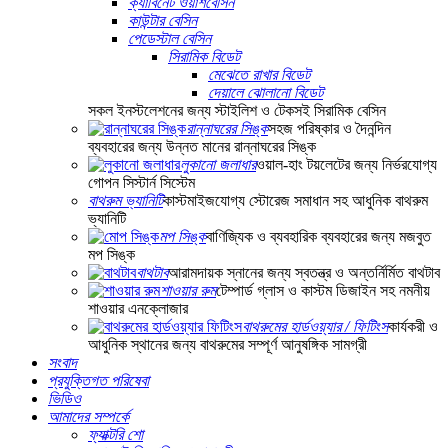
ক্যাবিনেট ওয়াশবেসিন
কাউন্টার বেসিন
পেডেস্টাল বেসিন
সিরামিক বিডেট
মেঝেতে রাখার বিডেট
দেয়ালে ঝোলানো বিডেট
সকল ইনস্টলেশনের জন্য স্টাইলিশ ও টেকসই সিরামিক বেসিন
রান্নাঘরের সিঙ্ক
সহজ পরিষ্কার ও দৈনন্দিন
ব্যবহারের জন্য উন্নত মানের রান্নাঘরের সিঙ্ক
লুকানো জলাধার
ওয়াল-হাং টয়লেটের জন্য নির্ভরযোগ্য
গোপন সিস্টার্ন সিস্টেম
বাথরুম ভ্যানিটি
কাস্টমাইজযোগ্য স্টোরেজ সমাধান সহ আধুনিক বাথরুম
ভ্যানিটি
মপ সিঙ্ক
বাণিজ্যিক ও ব্যবহারিক ব্যবহারের জন্য মজবুত
মপ সিঙ্ক
বাথটাব
আরামদায়ক স্নানের জন্য স্বতন্ত্র ও অন্তর্নির্মিত বাথটাব
শাওয়ার রুম
টেম্পার্ড গ্লাস ও কাস্টম ডিজাইন সহ নমনীয়
শাওয়ার এনক্লোজার
বাথরুমের হার্ডওয়্যার / ফিটিংস
কার্যকরী ও
আধুনিক স্থানের জন্য বাথরুমের সম্পূর্ণ আনুষঙ্গিক সামগ্রী
সংবাদ
প্রযুক্তিগত পরিষেবা
ভিডিও
আমাদের সম্পর্কে
ফ্যাক্টরি শো