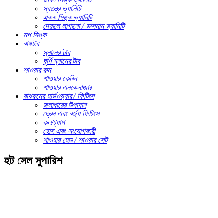
স্বতন্ত্র ভ্যানিটি
একক সিঙ্ক ভ্যানিটি
দেয়ালে লাগানো / ভাসমান ভ্যানিটি
মপ সিঙ্ক
বাথটাব
স্নানের টাব
ঘূর্ণি স্নানের টাব
শাওয়ার রুম
শাওয়ার কেবিন
শাওয়ার এনক্লোজার
বাথরুমের হার্ডওয়্যার / ফিটিংস
জলাধারের উপাদান
ড্রেন এবং বর্জ্য ফিটিংস
কল/ট্যাপ
হোস এবং সংযোগকারী
শাওয়ার হেড / শাওয়ার সেট
হট সেল সুপারিশ