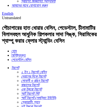
প্রায়শই জিজ্ঞাসিত প্রশ্নাবলী
আমাদের সাথে যোগাযোগ করুন
English
Untranslated
শৌচাগারের হাত ধোয়ার বেসিন, পেডেস্টাল, চীনামাটির
বিলাসবহুল আধুনিক শিল্পকলার সাদা সিঙ্ক, সিরামিকের
শ্যাম্পু করার ফ্লোর স্ট্যান্ডিং বেসিন
হোম
বৈশিষ্ট্যযুক্ত
পেডেস্টাল বেসিন
টয়লেট
২ ইন ১ টয়লেট বেসিন
দেয়ালের দিকে টয়লেট
সোনালী ও রঙিন টয়লেট
বাচ্চাদের টয়লেট
এক টুকরো টয়লেট
স্মার্ট টয়লেট সিট
স্মার্ট টয়লেট (সমন্বিত ইউনিট)
স্কোয়াটিং প্যান
দুই টুকরো টয়লেট