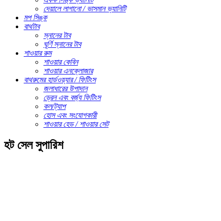
দেয়ালে লাগানো / ভাসমান ভ্যানিটি
মপ সিঙ্ক
বাথটাব
স্নানের টাব
ঘূর্ণি স্নানের টাব
শাওয়ার রুম
শাওয়ার কেবিন
শাওয়ার এনক্লোজার
বাথরুমের হার্ডওয়্যার / ফিটিংস
জলাধারের উপাদান
ড্রেন এবং বর্জ্য ফিটিংস
কল/ট্যাপ
হোস এবং সংযোগকারী
শাওয়ার হেড / শাওয়ার সেট
হট সেল সুপারিশ