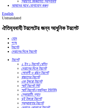
প্রায়শই জিজ্ঞাসিত প্রশ্নাবলী
আমাদের সাথে যোগাযোগ করুন
English
Untranslated
ঐতিহ্যবাহী টয়লেটের জন্য আধুনিক টয়লেট
হোম
পণ্য
টয়লেট
দেয়ালের দিকে টয়লেট
টয়লেট
২ ইন ১ টয়লেট বেসিন
দেয়ালের দিকে টয়লেট
সোনালী ও রঙিন টয়লেট
বাচ্চাদের টয়লেট
এক টুকরো টয়লেট
স্মার্ট টয়লেট সিট
স্মার্ট টয়লেট (সমন্বিত ইউনিট)
স্কোয়াটিং প্যান
দুই টুকরো টয়লেট
প্রস্রাবাগার টয়লেট
দেয়ালে ঝোলানো টয়লেট