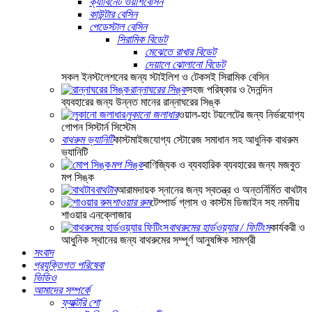
ক্যাবিনেট ওয়াশবেসিন
কাউন্টার বেসিন
পেডেস্টাল বেসিন
সিরামিক বিডেট
মেঝেতে রাখার বিডেট
দেয়ালে ঝোলানো বিডেট
সকল ইনস্টলেশনের জন্য স্টাইলিশ ও টেকসই সিরামিক বেসিন
রান্নাঘরের সিঙ্ক
সহজ পরিষ্কার ও দৈনন্দিন
ব্যবহারের জন্য উন্নত মানের রান্নাঘরের সিঙ্ক
লুকানো জলাধার
ওয়াল-হাং টয়লেটের জন্য নির্ভরযোগ্য
গোপন সিস্টার্ন সিস্টেম
বাথরুম ভ্যানিটি
কাস্টমাইজযোগ্য স্টোরেজ সমাধান সহ আধুনিক বাথরুম
ভ্যানিটি
মপ সিঙ্ক
বাণিজ্যিক ও ব্যবহারিক ব্যবহারের জন্য মজবুত
মপ সিঙ্ক
বাথটাব
আরামদায়ক স্নানের জন্য স্বতন্ত্র ও অন্তর্নির্মিত বাথটাব
শাওয়ার রুম
টেম্পার্ড গ্লাস ও কাস্টম ডিজাইন সহ নমনীয়
শাওয়ার এনক্লোজার
বাথরুমের হার্ডওয়্যার / ফিটিংস
কার্যকরী ও
আধুনিক স্থানের জন্য বাথরুমের সম্পূর্ণ আনুষঙ্গিক সামগ্রী
সংবাদ
প্রযুক্তিগত পরিষেবা
ভিডিও
আমাদের সম্পর্কে
ফ্যাক্টরি শো