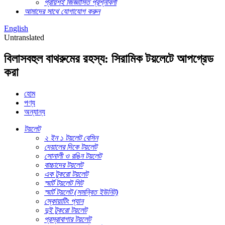
প্রায়শই জিজ্ঞাসিত প্রশ্নাবলী
আমাদের সাথে যোগাযোগ করুন
English
Untranslated
বিলাসবহুল বাথরুমের রহস্য: সিরামিক টয়লেটে আপগ্রেড
করা
হোম
পণ্য
অন্যান্য
টয়লেট
২ ইন ১ টয়লেট বেসিন
দেয়ালের দিকে টয়লেট
সোনালী ও রঙিন টয়লেট
বাচ্চাদের টয়লেট
এক টুকরো টয়লেট
স্মার্ট টয়লেট সিট
স্মার্ট টয়লেট (সমন্বিত ইউনিট)
স্কোয়াটিং প্যান
দুই টুকরো টয়লেট
প্রস্রাবাগার টয়লেট