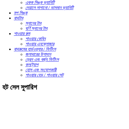
একক সিঙ্ক ভ্যানিটি
দেয়ালে লাগানো / ভাসমান ভ্যানিটি
মপ সিঙ্ক
বাথটাব
স্নানের টাব
ঘূর্ণি স্নানের টাব
শাওয়ার রুম
শাওয়ার কেবিন
শাওয়ার এনক্লোজার
বাথরুমের হার্ডওয়্যার / ফিটিংস
জলাধারের উপাদান
ড্রেন এবং বর্জ্য ফিটিংস
কল/ট্যাপ
হোস এবং সংযোগকারী
শাওয়ার হেড / শাওয়ার সেট
হট সেল সুপারিশ