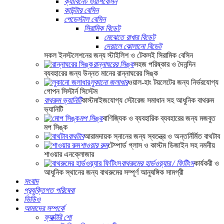
ক্যাবিনেট ওয়াশবেসিন
কাউন্টার বেসিন
পেডেস্টাল বেসিন
সিরামিক বিডেট
মেঝেতে রাখার বিডেট
দেয়ালে ঝোলানো বিডেট
সকল ইনস্টলেশনের জন্য স্টাইলিশ ও টেকসই সিরামিক বেসিন
রান্নাঘরের সিঙ্ক
সহজ পরিষ্কার ও দৈনন্দিন
ব্যবহারের জন্য উন্নত মানের রান্নাঘরের সিঙ্ক
লুকানো জলাধার
ওয়াল-হাং টয়লেটের জন্য নির্ভরযোগ্য
গোপন সিস্টার্ন সিস্টেম
বাথরুম ভ্যানিটি
কাস্টমাইজযোগ্য স্টোরেজ সমাধান সহ আধুনিক বাথরুম
ভ্যানিটি
মপ সিঙ্ক
বাণিজ্যিক ও ব্যবহারিক ব্যবহারের জন্য মজবুত
মপ সিঙ্ক
বাথটাব
আরামদায়ক স্নানের জন্য স্বতন্ত্র ও অন্তর্নির্মিত বাথটাব
শাওয়ার রুম
টেম্পার্ড গ্লাস ও কাস্টম ডিজাইন সহ নমনীয়
শাওয়ার এনক্লোজার
বাথরুমের হার্ডওয়্যার / ফিটিংস
কার্যকরী ও
আধুনিক স্থানের জন্য বাথরুমের সম্পূর্ণ আনুষঙ্গিক সামগ্রী
সংবাদ
প্রযুক্তিগত পরিষেবা
ভিডিও
আমাদের সম্পর্কে
ফ্যাক্টরি শো